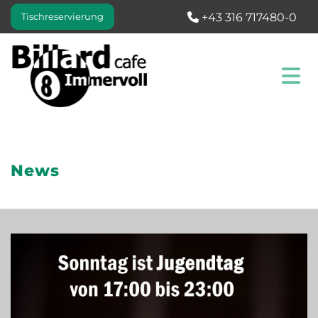
Tischreservierung
+43 316 717480-0

News